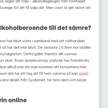
ck regler att följa – alkohollagringen från företaget
verige för att få sälja där. Men visst är det skönt att
koholberoende till det sämre?
or har blivit värre i samband med att näthandeln
 så har det inte blivit. De senaste 15 åren har istället
omyndigheten. Detta gäller framför allt vuxnas
on ökat. Även skolelevernas statistik har förbättrats.
bär alltså inte att man kommer att konsumera mer
rsom det tar ett tag att få hem varorna så kan
suget
 varor direkt från Systemet, tar hem dem och börjar
vin online