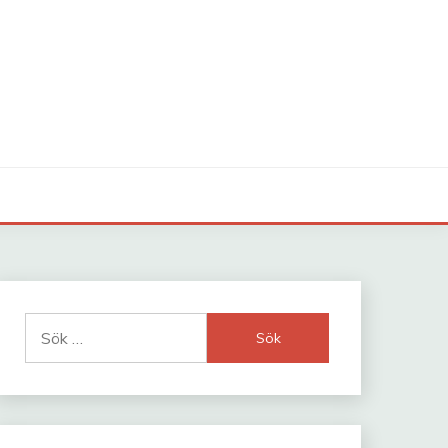
Sök
efter: