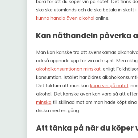
bara för att du köper vin på nätet. Det finns do
ska ske utomlands och de ska betala in skatt i S
kunna handla även alkohol
online.
Kan näthandeln påverka al
Man kan kanske tro att svenskarnas alkoholvan
också öppnade upp för vin och sprit. Men riktigt
alkoholkonsumtionen minskat
, enligt Folkhäls
konsumtion. Istället har äldres alkoholkonsumti
Det faktum att man kan
köpa vin på nätet
inne
alkohol. Det kanske även kan vara så att efte
minska
till skillnad mot om man hade köpt sina
dricka med en gång.
Att tänka på när du köper 