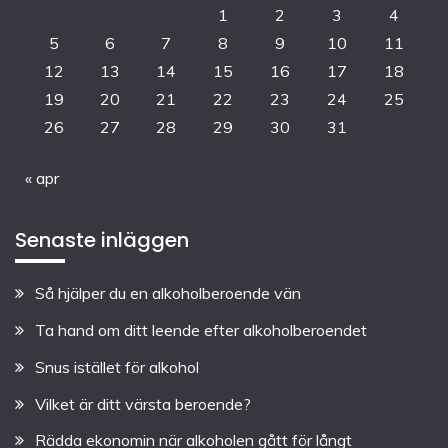
1
2
3
4
5
6
7
8
9
10
11
12
13
14
15
16
17
18
19
20
21
22
23
24
25
26
27
28
29
30
31
« apr
Senaste inläggen
Så hjälper du en alkoholberoende vän
Ta hand om ditt leende efter alkoholberoendet
Snus istället för alkohol
Vilket är ditt värsta beroende?
Rädda ekonomin när alkoholen gått för långt