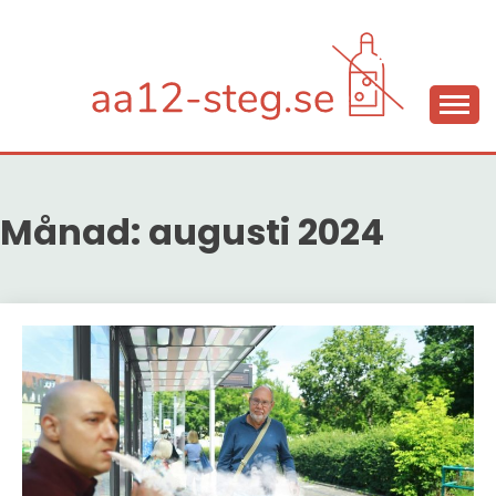
Skip
to
content
Hjälp mot alkoholberoende
AA12-STEG.SE
Månad:
augusti 2024