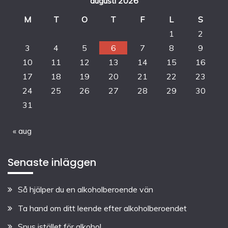
augusti 2026
M
T
O
T
F
L
S
1
2
3
4
5
6
7
8
9
10
11
12
13
14
15
16
17
18
19
20
21
22
23
24
25
26
27
28
29
30
31
« aug
Senaste inläggen
Så hjälper du en alkoholberoende vän
Ta hand om ditt leende efter alkoholberoendet
Snus istället för alkohol