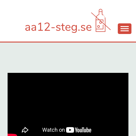
Hjälp mot alkoholberoende
AA12-STEG.SE