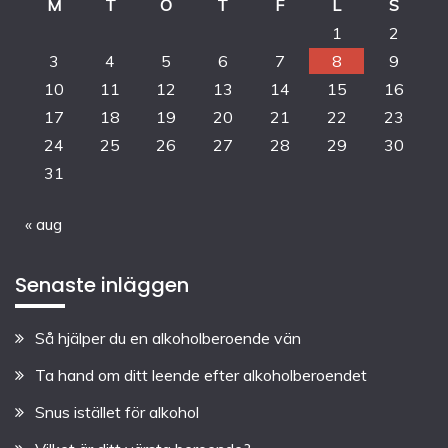
M
T
O
T
F
L
S
1
2
3
4
5
6
7
8
9
10
11
12
13
14
15
16
17
18
19
20
21
22
23
24
25
26
27
28
29
30
31
« aug
Senaste inläggen
Så hjälper du en alkoholberoende vän
Ta hand om ditt leende efter alkoholberoendet
Snus istället för alkohol