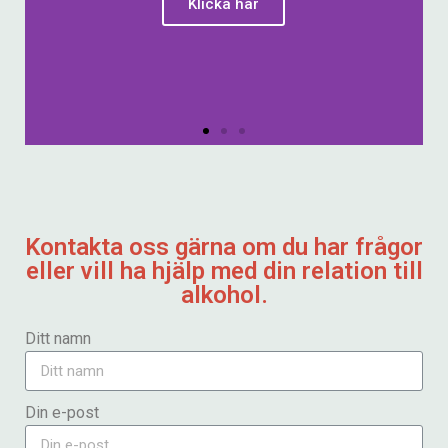
Vad är lagom
Det finns lite delade meningar om
vad som egentligen menas med att
dricka lagom mycket och några
exakta siffror finns förstås inte.
Klicka här
Kontakta oss gärna om du har frågor
eller vill ha hjälp med din relation till
alkohol.
Ditt namn
Din e-post