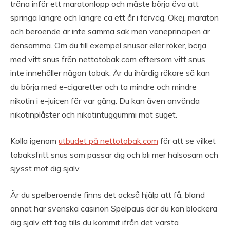
träna inför ett maratonlopp och måste börja öva att
springa längre och längre ca ett år i förväg. Okej, maraton
och beroende är inte samma sak men vaneprincipen är
densamma. Om du till exempel snusar eller röker, börja
med vitt snus från nettotobak.com eftersom vitt snus
inte innehåller någon tobak. Är du ihärdig rökare så kan
du börja med e-cigaretter och ta mindre och mindre
nikotin i e-juicen för var gång. Du kan även använda
nikotinplåster och nikotintuggummi mot suget.
Kolla igenom
utbudet på nettotobak.com
för att se vilket
tobaksfritt snus som passar dig och bli mer hälsosam och
sjysst mot dig själv.
Är du spelberoende finns det också hjälp att få, bland
annat har svenska casinon Spelpaus där du kan blockera
dig själv ett tag tills du kommit ifrån det värsta