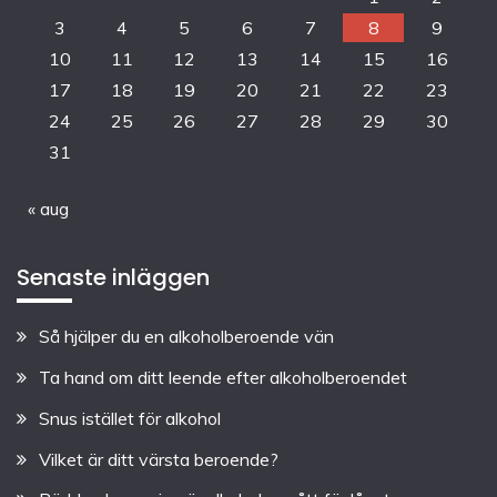
3
4
5
6
7
8
9
10
11
12
13
14
15
16
17
18
19
20
21
22
23
24
25
26
27
28
29
30
31
« aug
Senaste inläggen
Så hjälper du en alkoholberoende vän
Ta hand om ditt leende efter alkoholberoendet
Snus istället för alkohol
Vilket är ditt värsta beroende?