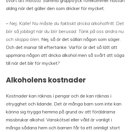
svårt att motstå. Samma grupptryck förekommer nästan
aldrig när det gäller den som dricker för mycket.
–
Nej, Kalle! Nu måste du faktiskt dricka alkoholfritt. Det
blir så jobbigt när du blir berusad. Tänk på oss andra nu
och skippa ölen.
Nej, så är det sällan någon som säger.
Och det manar till eftertanke. Varför är det så lätt att
uppmana någon att dricka alkohol men så svårt att säga
till när det blir för mycket?
Alkoholens kostnader
Kostnader kan räknas i pengar och de kan räknas i
otrygghet och lidande. Det är många barn som inte kan
känna sig trygga hemma på grund av att föräldrarna
missbrukar alkohol. Vanskötsel eller våld är vanligt i
många sådana hem och barnen får ta ett orimligt stort