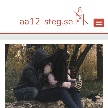
Skip
to
content
Hjälp mot alkoholberoende
AA12-STEG.SE