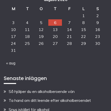
M
T
O
T
F
L
S
1
2
3
4
5
6
7
8
9
10
11
12
13
14
15
16
17
18
19
20
21
22
23
24
25
26
27
28
29
30
31
« aug
Senaste inläggen
Så hjälper du en alkoholberoende vän
Ta hand om ditt leende efter alkoholberoendet
Snus istället för alkohol