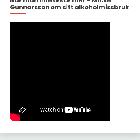
När man inte orkar mer – Micke
Gunnarsson om sitt alkoholmissbruk