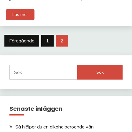
Läs mer
Sidnumrering
Föregående
1
2
för
inlägg
Sök
efter:
Senaste inläggen
Så hjälper du en alkoholberoende vän